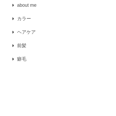
about me
カラー
ヘアケア
前髪
癖毛