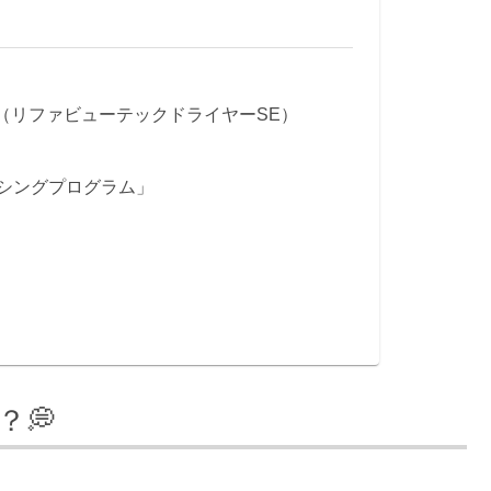
ER SE（リファビューテックドライヤーSE）
ンシングプログラム」
）
💭