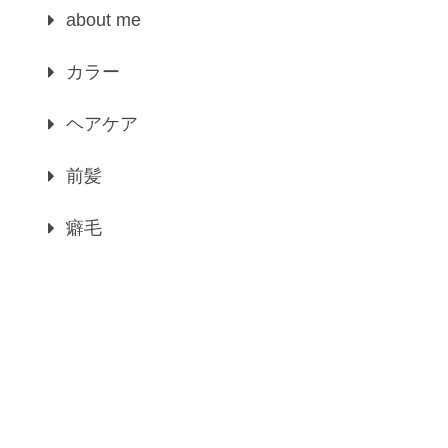
about me
カラー
ヘアケア
前髪
癖毛